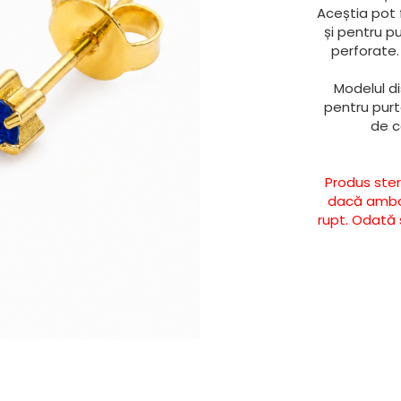
Aceștia pot f
și pentru p
perforate.
Modelul di
pentru purt
de c
Produs ster
dacă ambala
rupt. Odată s