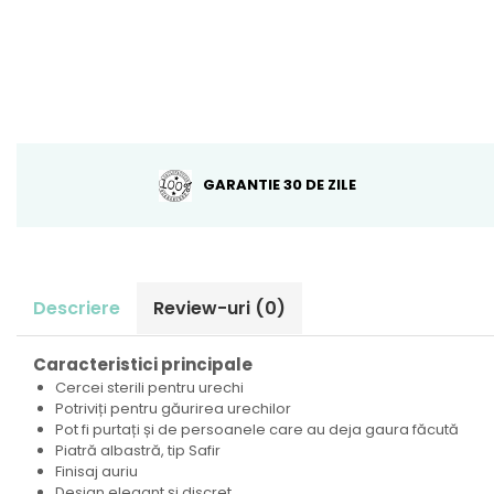
GARANTIE 30 DE ZILE
Descriere
Review-uri
(0)
Caracteristici principale
Cercei sterili pentru urechi
Potriviți pentru găurirea urechilor
Pot fi purtați și de persoanele care au deja gaura făcută
Piatră albastră, tip Safir
Finisaj auriu
Design elegant și discret