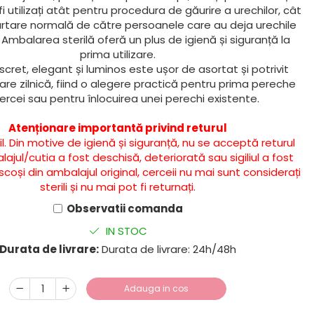
i utilizați atât pentru procedura de găurire a urechilor, cât
urtare normală de către persoanele care au deja urechile
 Ambalarea sterilă oferă un plus de igienă și siguranță la
prima utilizare.
scret, elegant și luminos este ușor de asortat și potrivit
are zilnică, fiind o alegere practică pentru prima pereche
ercei sau pentru înlocuirea unei perechi existente.
Atenționare importantă privind returul
il. Din motive de igienă și siguranță, nu se acceptă returul
jul/cutia a fost deschisă, deteriorată sau sigiliul a fost
coși din ambalajul original, cerceii nu mai sunt considerați
sterili și nu mai pot fi returnați.
Observatii comanda
IN STOC
Durata de livrare:
Durata de livrare: 24h/48h
Adauga in cos