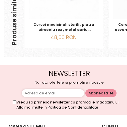
Produse similare
Cercei medicinali sterili , piatra
Cerce
zirconiu roz , metal auriu,
acvam
OCTOMBRIE
48,00 RON
NEWSLETTER
Nu rata ofertele si promotiile noastre
Vreau sa primesc newsletter cu promotiile magazinului.
Afla mai multe in
Politica de Confidentialitate
MAGAZINUL MEU
CLIENTI