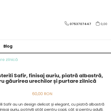
0753707447
0,00
Blog
are zilnică
terili Safir, finisaj auriu, piatră albastră,
u găurirea urechilor și purtare zilnică
60,00 RON
ili Safir au un design delicat și elegant, cu piatră albastră
inisaj auriu, potriviți atât pentru copii, cât și pentru adulți.