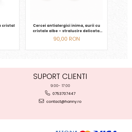
 cristal
Cercei antialergici inima, aurii cu
Cerc
cristale albe – stralucire delicata,
colo
dimensiune
90,00 RON
SUPORT CLIENTI
9:00- 17:00
0753707447
contact@hanny.ro