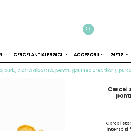
I
CERCEI ANTIALERGICI
ACCESORII
GIFTS
nisaj auriu, piatră albastră, pentru găurirea urechilor și purt
Cercei s
pentr
Cerceii ster
intensă și f