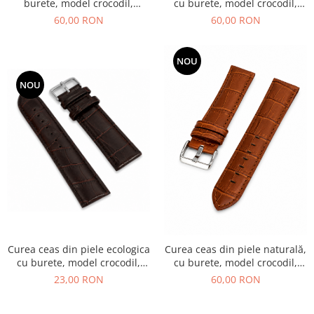
burete, model crocodil,
cu burete, model crocodil,
catarama din otel inoxidabil,
cataramă din oțel
60,00 RON
60,00 RON
bleumarin
inoxidabil,negru
NOU
NOU
Curea ceas din piele ecologica
Curea ceas din piele naturală,
cu burete, model crocodil,
cu burete, model crocodil,
cataramă din oțel inoxidabil,
cataramă din oțel inoxidabil,
23,00 RON
60,00 RON
maro
maro coniac