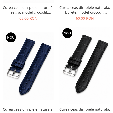
Curea ceas din piele naturala,
Curea ceas din piele naturală,
burete, model crocodil,
neagră, model crocodil,
catarama din otel inoxidabil,
cusături albe, cataramă
60,00 RON
65,00 RON
maro
argintie
NOU
NOU
Curea ceas din piele naturala,
Curea ceas din piele naturală,