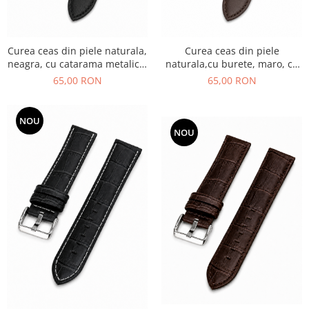
Curea ceas din piele naturala,
Curea ceas din piele
neagra, cu catarama metalica,
naturala,cu burete, maro, cu
cu burete
catarama metalica
65,00 RON
65,00 RON
NOU
NOU