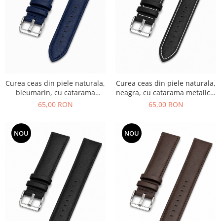
Curea ceas din piele naturala,
Curea ceas din piele naturala,
bleumarin, cu catarama
neagra, cu catarama metalica,
metalica, cu burete
cu burete si cusaturi albe
65,00 RON
65,00 RON
NOU
NOU