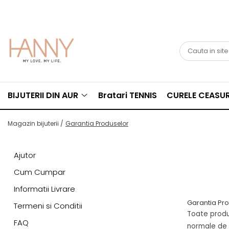
BIJUTERII DIN AUR
CURELE CEASURI
CERCEI ANTIALERGICI
ACCESORII
GIFTS
Bijuterii AUR pentru Copii
Piele Naturala
Accesorii Piercing
Solutie curatare argint
Carduri cadou
Inele Aur
Piele Ecologica
Laveta curatare argint
Solutii pentru Curatare in Atelier
BIJUTERII DIN AUR
Bratari TENNIS
CURELE CEASUR
sau Magazin
Magazin bijuterii /
Garantia Produselor
Ajutor
Cum Cumpar
Informatii Livrare
Garantia Pr
Termeni si Conditii
Toate produs
FAQ
normale de ut