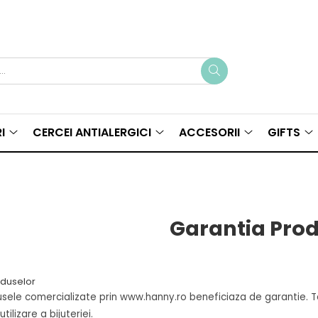
I
CERCEI ANTIALERGICI
ACCESORII
GIFTS
Garantia Pro
oduselor
ele comercializate prin www.hanny.ro beneficiaza de garantie. Term
ilizare a bijuteriei.