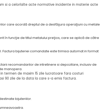
m si a celorlalte acte normative incidente in materie
acte
rilor care acordă dreptul de a desfăşura operaţiuni cu metale
t în funcţie de titlul metalului preţios, care se aplică de către
nal. Factura bijuteriei comandate este trimisa automat in format
arii recomandarilor de intretinere si depozitare, inclusiv de
u de manopera.
c in termen de maxim 15 zile lucratoare fara costuri
si 90 zile de la data la care s-a emis factura.
destinate bijuteriilor.
e dumneavoastra.