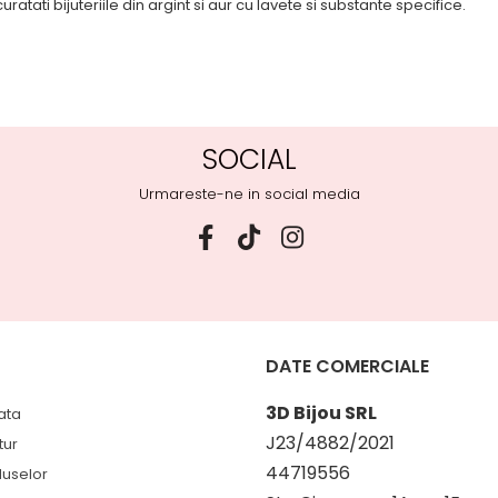
uratati bijuteriile din argint si aur cu lavete si substante specifice.
SOCIAL
Urmareste-ne in social media
DATE COMERCIALE
3D Bijou SRL
ata
J23/4882/2021
tur
44719556
duselor