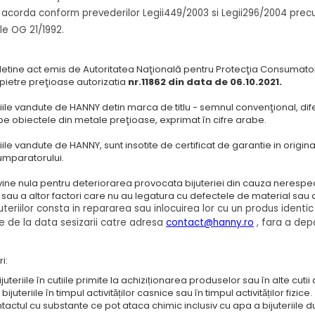
 acorda conform prevederilor Legii449/2003 si Legii296/2004 precu
le OG 21/1992.
detine act emis de Autoritatea Naţională pentru Protecţia Consumato
 pietre preţioase autorizatia
nr.11862 din data de 06.10.2021.
iile vandute de HANNY detin marca de titlu - semnul convenţional, diferi
e obiectele din metale preţioase, exprimat în cifre arabe.
iile vandute de HANNY, sunt insotite de certificat de garantie in origi
umparatorului.
ine nula pentru deteriorarea provocata bijuteriei din cauza nerespect
r sau a altor factori care nu au legatura cu defectele de material sa
uteriilor consta in repararea sau inlocuirea lor cu un produs identi
e de la data sesizarii catre adresa
contact@hanny.ro
, fara a depa
i:
ijuteriile în cutiile primite la achiziționarea produselor sau în alte cutii 
 bijuteriile în timpul activităților casnice sau în timpul activităților fizice.
ontactul cu substante ce pot ataca chimic inclusiv cu apa a bijuteriil