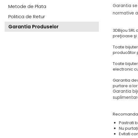
Garantia se
Metode de Plata
normative a
Politica de Retur
Garantia Produselor
3DBijou SRL 
preţioase şi
Toate bijuter
producător p
Toate bijuter
electronic c
Garantia dev
purtare a lo
Garantia bij
suplimentar
Recomandar
Pastrati b
Nu purtați
Evitati c