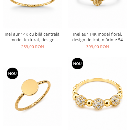
Inel aur 14K cu bilă centrală,
Inel aur 14K model floral,
model texturat, design
design delicat, mărime 54
minimalist, marime 48
259,00 RON
399,00 RON
NOU
NOU