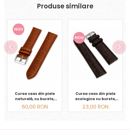
Produse similare
NOU
NOU
Curea ceas din piele
Curea ceas din piele
naturală, cu burete,
ecologica cu burete,
model crocodil,
model crocodil,
60,00 RON
23,00 RON
cataramă din oțel
cataramă din oțel
inoxidabil, maro coniac
inoxidabil, maro