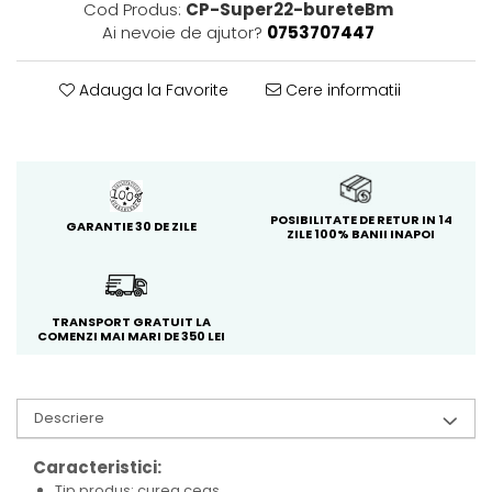
Cod Produs:
CP-Super22-bureteBm
Ai nevoie de ajutor?
0753707447
Adauga la Favorite
Cere informatii
POSIBILITATE DE RETUR IN 14
GARANTIE 30 DE ZILE
ZILE 100% BANII INAPOI
TRANSPORT GRATUIT LA
COMENZI MAI MARI DE 350 LEI
Descriere
Caracteristici:
Tip produs: curea ceas