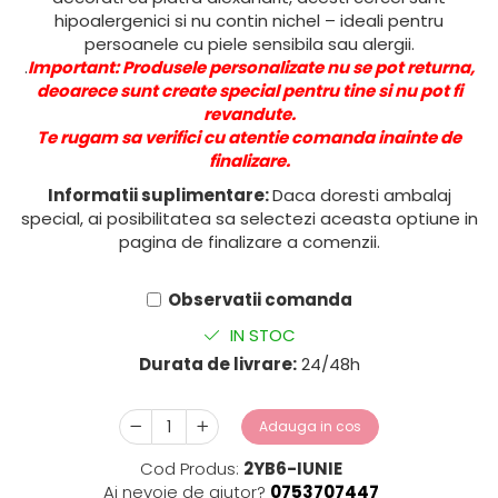
hipoalergenici si nu contin nichel – ideali pentru
persoanele cu piele sensibila sau alergii.
.
Important: Produsele personalizate nu se pot returna,
deoarece sunt create special pentru tine si nu pot fi
revandute.
Te rugam sa verifici cu atentie comanda inainte de
finalizare.
Informatii suplimentare:
Daca doresti ambalaj
special, ai posibilitatea sa selectezi aceasta optiune in
pagina de finalizare a comenzii.
Observatii comanda
IN STOC
Durata de livrare:
24/48h
Adauga in cos
Cod Produs:
2YB6-IUNIE
Ai nevoie de ajutor?
0753707447