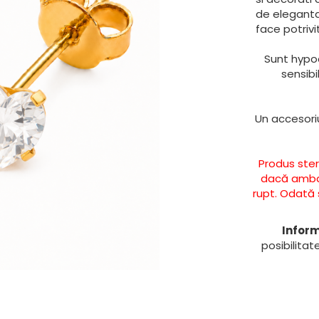
de eleganta 
face potrivi
Sunt hypoa
sensibi
Un accesoriu
Produs ster
dacă ambala
rupt. Odată s
Inform
posibilitat