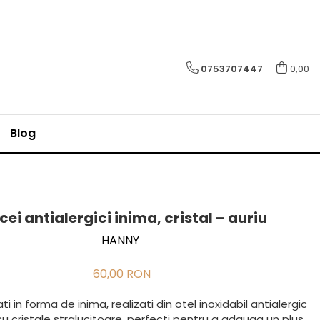
0753707447
0,00
Blog
cei antialergici inima, cristal – auriu
HANNY
60,00 RON
ti in forma de inima, realizati din otel inoxidabil antialergic
cu cristale stralucitoare, perfecti pentru a adauga un plus