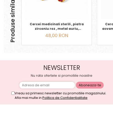
Produse similare
Cercei medicinali sterili , piatra
Cerce
zirconiu roz , metal auriu,
acvam
OCTOMBRIE
48,00 RON
NEWSLETTER
Nu rata ofertele si promotiile noastre
Vreau sa primesc newsletter cu promotiile magazinului.
Afla mai multe in
Politica de Confidentialitate