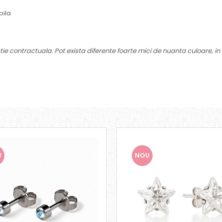
bila
ie contractuala. Pot exista diferente foarte mici de nuanta culoare, in 
U
NOU