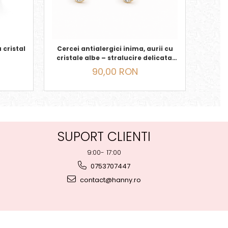
 cristal
Cercei antialergici inima, aurii cu
Cerc
cristale albe – stralucire delicata,
colo
dimensiune
90,00 RON
SUPORT CLIENTI
9:00- 17:00
0753707447
contact@hanny.ro