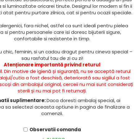
si luminozitate oricarei tinute. Designul lor modern si fin ii
ti atat pentru purtare zilnica, cat si pentru ocazii speciale.
lergenici, fara nichel, astfel ca sunt ideali pentru pielea
la si pentru persoanele care isi doresc bijuterii sigure,
confortabile si rezistente in timp.
 chic, feminin, si un cadou dragut pentru cineva special –
sau rasfatul tau de zi cu zi!
Atenționare importantă privind returul
il. Din motive de igienă și siguranță, nu se acceptă returul
jul/cutia a fost deschisă, deteriorată sau sigiliul a fost
coși din ambalajul original, cerceii nu mai sunt considerați
sterili și nu mai pot fi returnați.
atii suplimentare:
Daca doresti ambalaj special, ai
ea sa selectezi aceasta optiune in pagina de finalizare a
comenzii.
Observatii comanda