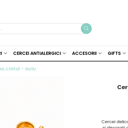
I
CERCEI ANTIALERGICI
ACCESORII
GIFTS
a, cristal – auriu
Cer
Cercei delica
si decorati 