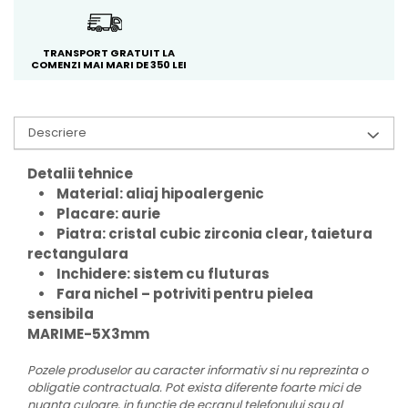
TRANSPORT GRATUIT LA
COMENZI MAI MARI DE 350 LEI
Descriere
Detalii tehnice
• Material: aliaj hipoalergenic
• Placare: aurie
• Piatra: cristal cubic zirconia clear, taietura
rectangulara
• Inchidere: sistem cu fluturas
• Fara nichel – potriviti pentru pielea
sensibila
MARIME-5X3mm
Pozele produselor au caracter informativ si nu reprezinta o
obligatie contractuala. Pot exista diferente foarte mici de
nuanta culoare, in functie de ecranul telefonului sau al