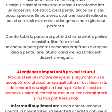
Designul clasic si stralucirea intensa ii transforma intr-
un accesoriu sofisticat, ideal pentru tinute de zi sau
ocazii speciale. Se potrivesc atat unei aparitii rafinate,
cat si unui look minimalist, adaugand o nota glamour
perfecta.
Comfortabili la purtare si potriviti chiar si pentru pielea
sensibilia, fiind fara nichel.
Un cadou superb pentru persoana dragă sau o alegere
ideala pentru tine, atunci cand vrei sa stralucesti
discret si elegant.
Atenționare importantă privind returul
Produs steril. Din motive de igienă și siguranță, nu se
acceptă returul dacă ambalajul/cutia a fost deschisă,
deteriorată sau sigiliul a fost rupt. Odată scoși din
ambalajul original, cerceii nu mai sunt considerați sterili
și nu mai pot fi returnați.
Informatii suplimentare:
Daca doresti ambalaj
special, ai posibilitatea sa selectezi aceasta optiune in