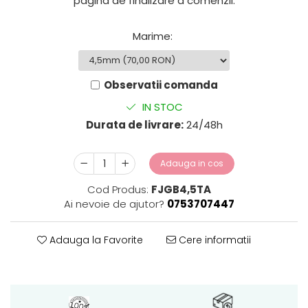
pagina de finalizare a comenzii.
Marime
:
Observatii comanda
IN STOC
Durata de livrare:
24/48h
Adauga in cos
Cod Produs:
FJGB4,5TA
Ai nevoie de ajutor?
0753707447
Adauga la Favorite
Cere informatii