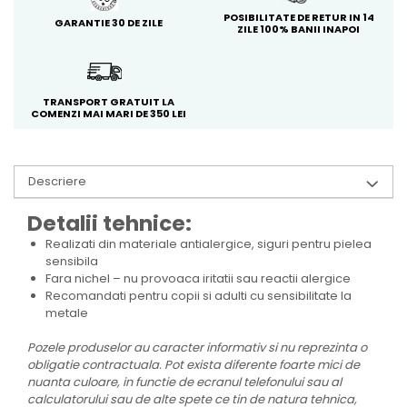
POSIBILITATE DE RETUR IN 14
GARANTIE 30 DE ZILE
ZILE 100% BANII INAPOI
TRANSPORT GRATUIT LA
COMENZI MAI MARI DE 350 LEI
Descriere
Detalii tehnice:
Realizati din materiale antialergice, siguri pentru pielea
sensibila
Fara nichel – nu provoaca iritatii sau reactii alergice
Recomandati pentru copii si adulti cu sensibilitate la
metale
Pozele produselor au caracter informativ si nu reprezinta o
obligatie contractuala. Pot exista diferente foarte mici de
nuanta culoare, in functie de ecranul telefonului sau al
calculatorului sau de alte spete ce tin de natura tehnica,