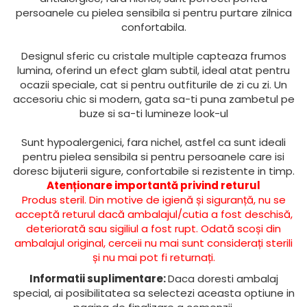
persoanele cu pielea sensibila si pentru purtare zilnica
confortabila.
Designul sferic cu cristale multiple capteaza frumos
lumina, oferind un efect glam subtil, ideal atat pentru
ocazii speciale, cat si pentru outfiturile de zi cu zi. Un
accesoriu chic si modern, gata sa-ti puna zambetul pe
buze si sa-ti lumineze look-ul
Sunt hypoalergenici, fara nichel, astfel ca sunt ideali
pentru pielea sensibila si pentru persoanele care isi
doresc bijuterii sigure, confortabile si rezistente in timp.
Atenționare importantă privind returul
Produs steril. Din motive de igienă și siguranță, nu se
acceptă returul dacă ambalajul/cutia a fost deschisă,
deteriorată sau sigiliul a fost rupt. Odată scoși din
ambalajul original, cerceii nu mai sunt considerați sterili
și nu mai pot fi returnați.
Informatii suplimentare:
Daca doresti ambalaj
special, ai posibilitatea sa selectezi aceasta optiune in