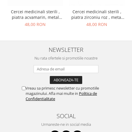
Cercei medicinali sterili ,
Cercei medicinali sterili ,
piatra acvamarin, metal
piatra zirconiu roz , metal
argintiu, MARTIE
auriu, OCTOMBRIE
48,00 RON
48,00 RON
NEWSLETTER
Nu rata ofertele si promotiile noastre
Vreau sa primesc newsletter cu promotiile
magazinului. Afla mai multe in
Politica de
Confidentialitate
SOCIAL
Urmareste-ne in social media