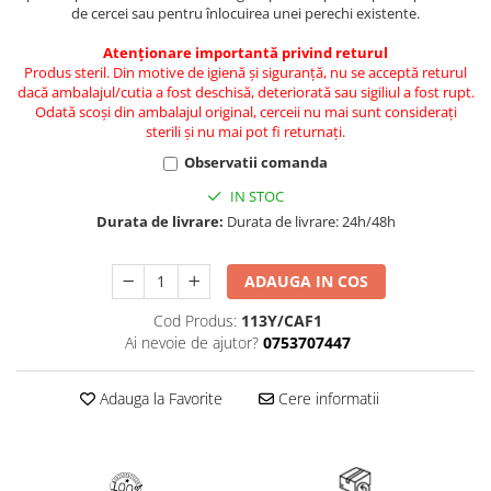
de cercei sau pentru înlocuirea unei perechi existente.
Atenționare importantă privind returul
Produs steril. Din motive de igienă și siguranță, nu se acceptă returul
dacă ambalajul/cutia a fost deschisă, deteriorată sau sigiliul a fost rupt.
Odată scoși din ambalajul original, cerceii nu mai sunt considerați
sterili și nu mai pot fi returnați.
Observatii comanda
IN STOC
Durata de livrare:
Durata de livrare: 24h/48h
ADAUGA IN COS
Cod Produs:
113Y/CAF1
Ai nevoie de ajutor?
0753707447
Adauga la Favorite
Cere informatii