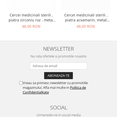
Cercei medicinali sterili ,
Cercei medicinali sterili ,
piatra zirconiu roz , metal
piatra acvamarin, metal
auriu, OCTOMBRIE
argintiu, MARTIE
48,00 RON
48,00 RON
NEWSLETTER
Nu rata ofertele si promotiile noastre
Vreau sa primesc newsletter cu promotiile
magazinului. Afla mai multe in
Politica de
Confidentialitate
SOCIAL
Urmareste-ne in social media