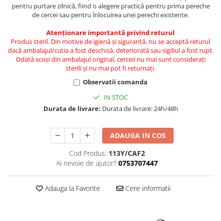
pentru purtare zilnică, fiind o alegere practică pentru prima pereche
de cercei sau pentru înlocuirea unei perechi existente.
Atenționare importantă privind returul
Produs steril. Din motive de igienă și siguranță, nu se acceptă returul
dacă ambalajul/cutia a fost deschisă, deteriorată sau sigiliul a fost rupt.
Odată scoși din ambalajul original, cerceii nu mai sunt considerați
sterili și nu mai pot fi returnați.
Observatii comanda
IN STOC
Durata de livrare:
Durata de livrare: 24h/48h
ADAUGA IN COS
Cod Produs:
113Y/CAF2
Ai nevoie de ajutor?
0753707447
Adauga la Favorite
Cere informatii