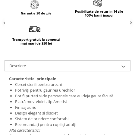
Posibilitate de retur in 14 zile
Garantie 30 de zile
100% banii inapoi
Transport gratuit la comenzi
mai mari de 350 lei
Descriere
Caracteristici principale
Cercei sterili pentru urechi
Potriviți pentru găurirea urechilor
Pot fi purtați și de persoanele care au deja gaura făcută
Piatră mov-violet, tip Ametist
Finisaj auriu
Design elegant și discret
Sistem de prindere confortabil
Recomandați pentru copii și adulți
Alte caracteristici: