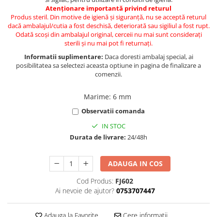
Atenționare importantă privind returul
Produs steril. Din motive de igienă și siguranță, nu se acceptă returul
dacă ambalajul/cutia a fost deschisă, deteriorată sau sigiliul a fost rupt.
Odată scoși din ambalajul original, cerceii nu mai sunt considerați
sterili și nu mai pot fi returnați.
Informatii suplimentare:
Daca doresti ambalaj special, ai
posibilitatea sa selectezi aceasta optiune in pagina de finalizare a
comenzii.
Marime
:
6 mm
Observatii comanda
IN STOC
Durata de livrare:
24/48h
ADAUGA IN COS
Cod Produs:
FJ602
Ai nevoie de ajutor?
0753707447
Adauga la Favorite
Cere informatii