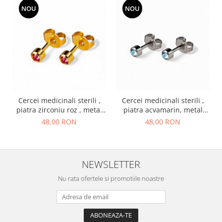
NOU
NOU
Cercei medicinali sterili ,
Cercei medicinali sterili ,
piatra zirconiu roz , metal
piatra acvamarin, metal
auriu, OCTOMBRIE
argintiu, MARTIE
48,00 RON
48,00 RON
NEWSLETTER
Nu rata ofertele si promotiile noastre