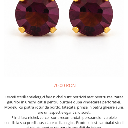
70,00 RON
Cerceii sterili antialergici fara nichel sunt potriviti atat pentru realizarea
gaurilor in urechi, cat si pentru purtare dupa vindecarea perforatiei.
Modelul cu piatra rotunda bordo, fatetata, prinsa in patru gheare aurii,
are un aspect elegant si discret.
Fiind fara nichel, cerceii sunt recomandati persoanelor cu piele
sensibila sau predispusa la reactii alergice. Produsul este ambalat steril
si sigilat, pentru utilizare in conditii de igiena.