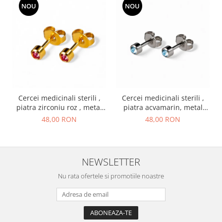
NOU
NOU
Cercei medicinali sterili ,
Cercei medicinali sterili ,
piatra zirconiu roz , metal
piatra acvamarin, metal
auriu, OCTOMBRIE
argintiu, MARTIE
48,00 RON
48,00 RON
NEWSLETTER
Nu rata ofertele si promotiile noastre