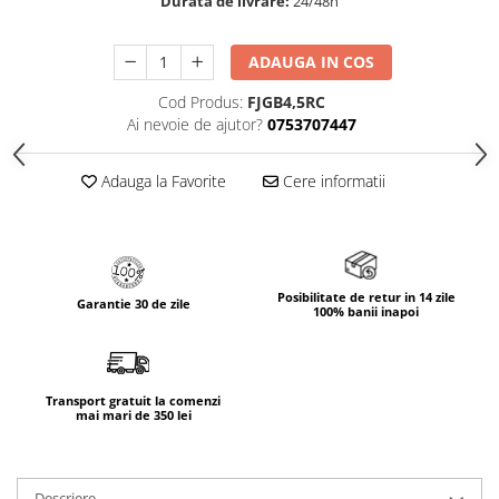
Durata de livrare:
24/48h
ADAUGA IN COS
Cod Produs:
FJGB4,5RC
Ai nevoie de ajutor?
0753707447
Adauga la Favorite
Cere informatii
Posibilitate de retur in 14 zile
Garantie 30 de zile
100% banii inapoi
Transport gratuit la comenzi
mai mari de 350 lei
Descriere