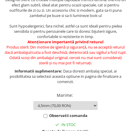
efect glam subtil, ideal atat pentru ocazii speciale, cat si pentru
outfiturile de zi cu zi. Un accesoriu chic si modern, gata sa-ti puna
zambetul pe buze si sa-ti lumineze look-ul
Sunt hypoalergenici, fara nichel, astfel ca sunt ideali pentru pielea
sensibila si pentru persoanele care isi doresc bijuterii sigure,
confortabile si rezistente in timp.
Atenționare importantă privind returul
Produs steril. Din motive de igienă și siguranță, nu se acceptă returul
dacă ambalajul/cutia a fost deschisă, deteriorată sau sigiliul a fost rupt.
Odată scoși din ambalajul original, cerceii nu mai sunt considerați
sterili și nu mai pot fi returnați.
Informatii suplimentare:
Daca doresti ambalaj special, ai
posibilitatea sa selectezi aceasta optiune in pagina de finalizare a
comenzii.
Marime
:
Observatii comanda
IN STOC