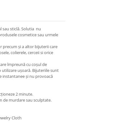
l sau sticlă. Solutia nu
, produsele cosmetice sau urmele
 precum și a altor bijuterii care
ele, colierele, cerceii si orice
, care împreună cu coșul de
 utilizare ușoară. Bijuteriile sunt
pe instantanee și nu provoacă
 acționeze 2 minute.
em de murdare sau sculptate.
ewelry Cloth