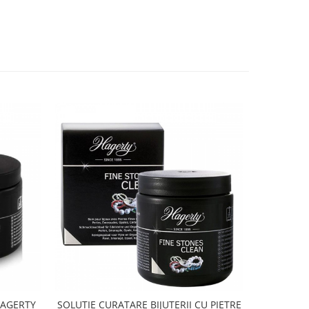
HAGERTY
SOLUTIE CURATARE BIJUTERII CU PIETRE
SOLUTIE C