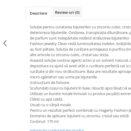
Review-uri
(0)
Descriere
Soluție pentru curatarea bijuteriilor cu zirconiu cubic, crista
deterioreza bijuteriile. Oxidarea, transpirația dăunătoare
de parfum sunt indepărtate redând strălucirea bijuteriilor.
Fashion Jewelry Clean redă luminozitatea inelelor, brățărilor
au fost pătate. Soluția de curățare protejeaza si purifica bros
alte articole cu zirconiu cubic, cristal sau sticla.
Această soluție conține agenți activi și un solvent natural
depozitare va ajută să aveti atât o curătare perfectă cat si o
curățate și din nou strălucitoare. Baia are rezultate aproa
micro-zgârieturi sau urme pe bijuteriile.
Instrucțiuni de folosire:
Scufundați coșul cu bijuterii în baie, răsuciți apoi lăsați să
Utilizați un burete moale înmuiat cu produs pe părți extr
Clătiți cu apă caldă.
Uscați cu o cârpă moale.
Pentru un rezultat perfect combinați cu Hagerty Fashion J
Domeniu de aplicare: bijuterii cu zirconiu, cristal sau sticlă
Conținut: 170 ml
Informatii conformitate produs