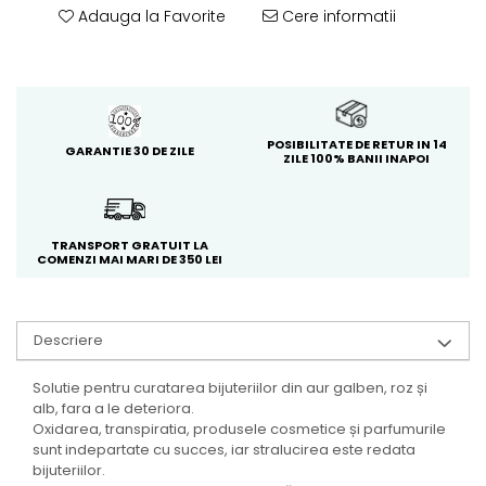
Adauga la Favorite
Cere informatii
POSIBILITATE DE RETUR IN 14
GARANTIE 30 DE ZILE
ZILE 100% BANII INAPOI
TRANSPORT GRATUIT LA
COMENZI MAI MARI DE 350 LEI
Descriere
Solutie pentru curatarea bijuteriilor din aur galben, roz și
alb, fara a le deteriora.
Oxidarea, transpiratia, produsele cosmetice și parfumurile
sunt indepartate cu succes, iar stralucirea este redata
bijuteriilor.