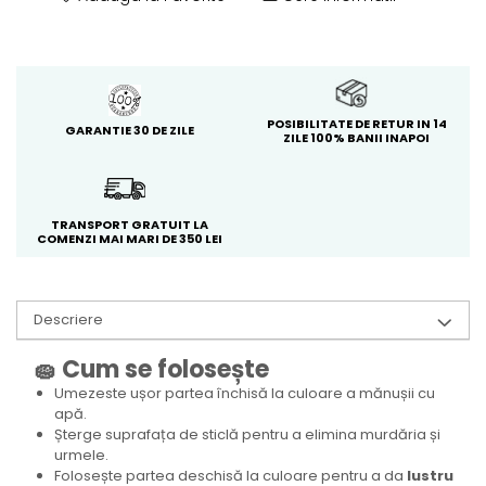
POSIBILITATE DE RETUR IN 14
GARANTIE 30 DE ZILE
ZILE 100% BANII INAPOI
TRANSPORT GRATUIT LA
COMENZI MAI MARI DE 350 LEI
Descriere
🧽 Cum se folosește
Umezeste ușor partea închisă la culoare a mănușii cu
apă.
Șterge suprafața de sticlă pentru a elimina murdăria și
urmele.
Folosește partea deschisă la culoare pentru a da
lustru