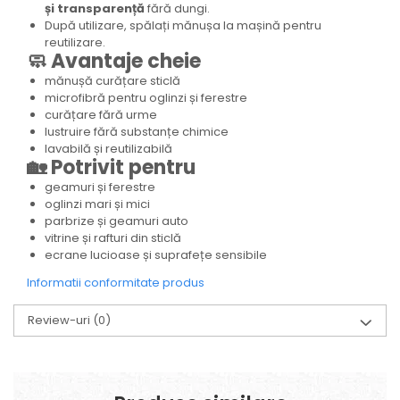
și transparență
fără dungi.
După utilizare, spălați mănușa la mașină pentru
reutilizare.
🧼 Avantaje cheie
mănușă curățare sticlă
microfibră pentru oglinzi și ferestre
curățare fără urme
lustruire fără substanțe chimice
lavabilă și reutilizabilă
🏡 Potrivit pentru
geamuri și ferestre
oglinzi mari și mici
parbrize și geamuri auto
vitrine și rafturi din sticlă
ecrane lucioase și suprafețe sensibile
Informatii conformitate produs
Review-uri
(0)