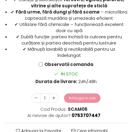
vitrine și alte suprafețe de sticlă
✔
Fără urme, fără dungi și fără scame
– microfibra
captează murdăria și umezeala eficient
✔ Utilizare fără chimicale – funcționează excelent
doar cu apă
✔ Dublă funcție: partea închisă la culoare pentru
curățare și partea deschisă pentru lustruire
✔ Mănușă lavabilă și reutilizabilă pentru uz
îndelungat
Observatii comanda
IN STOC
Durata de livrare:
24h/48h
Adauga in cos
Cod Produs:
SCAM06
Ai nevoie de ajutor?
0753707447
Adauga la Favorite
Cere informatii