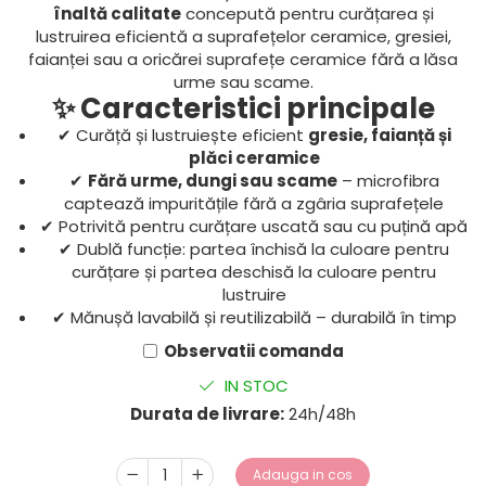
înaltă calitate
concepută pentru curățarea și
lustruirea eficientă a suprafețelor ceramice, gresiei,
faianței sau a oricărei suprafețe ceramice fără a lăsa
urme sau scame.
✨ Caracteristici principale
✔ Curăță și lustruiește eficient
gresie, faianță și
plăci ceramice
✔
Fără urme, dungi sau scame
– microfibra
captează impuritățile fără a zgâria suprafețele
✔ Potrivită pentru curățare uscată sau cu puțină apă
✔ Dublă funcție: partea închisă la culoare pentru
curățare și partea deschisă la culoare pentru
lustruire
✔ Mănușă lavabilă și reutilizabilă – durabilă în timp
Observatii comanda
IN STOC
Durata de livrare:
24h/48h
Adauga in cos