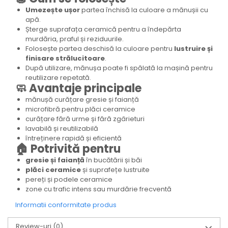
Umezește ușor
partea închisă la culoare a mănușii cu
apă.
Șterge suprafața ceramică pentru a îndepărta
murdăria, praful și reziduurile.
Folosește partea deschisă la culoare pentru
lustruire și
finisare strălucitoare
.
După utilizare, mănușa poate fi spălată la mașină pentru
reutilizare repetată.
🧼 Avantaje principale
mănușă curățare gresie și faianță
microfibră pentru plăci ceramice
curățare fără urme și fără zgârieturi
lavabilă și reutilizabilă
întreținere rapidă și eficientă
🏠 Potrivită pentru
gresie și faianță
în bucătării și băi
plăci ceramice
și suprafețe lustruite
pereți și podele ceramice
zone cu trafic intens sau murdărie frecventă
Informatii conformitate produs
Review-uri
(0)