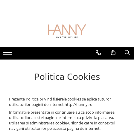
BIJUTERII DIN AUR
CURELE CEASURI
CERCEI ANTIALERGICI
ACCESORII
GIFTS
Bijuterii AUR pentru Copii
Piele Naturala
Accesorii Piercing
Solutie curatare argint
Carduri cadou
Inele Aur
Piele Ecologica
Laveta curatare argint
Solutii pentru Curatare in Atelier
sau Magazin
Politica Cookies
Prezenta Politica privind fisierele cookies se aplica tuturor
utilizatorilor paginii de internet http://hanny.ro.
Informatiile prezentate in continuare au ca scop informarea
utilizatorilor acestei pagini de internet cu privire la plasarea,
utilizarea si administrarea cookie-urilor de catre in contextul
navigarii utilizatorilor pe aceasta pagina de internet.