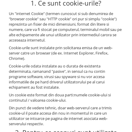
1. Ce sunt cookie-urile?
Un "internet Cookie" (termen cunoscut si sub denumirea de
"browser cookie" sau "HTTP cookie" ori pur si simplu "cookie")
reprezinta un fisier de mici dimensiuni, format din litere si
numere, care va fi stocat pe computerul, terminalul mobil sau pe
alte echipamente ale unui utilizator prin intermediul carora se
acceseaza internetul.
Cookie-urile sunt instalate prin solicitarea emisa de un web-
server catre un browser (de ex. Internet Explorer, Firefox,
Chrome).
Cookie-urile odata instalate au o durata de existenta
determinata, ramanand "pasive", in sensul ca nu contin
programe software, virusi sau spyware si nu vor accesa
informatiile de pe hard driverul utilizatorului pe al carui
echipament au fost instalate.
Un cookie este format din doua parti:numele cookie-ului si
continutul / valoarea cookie-ului.
Din punct de vedere tehnic, doar web-serverul care a trimis
cookie-ul il poate accesa din nou in momentul in care un
utilizator se intoarce pe pagina de internet asociata web-
serverului respectiv.