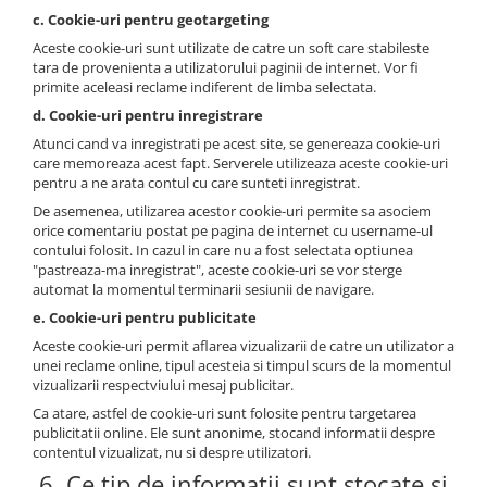
c. Cookie-uri pentru geotargeting
Aceste cookie-uri sunt utilizate de catre un soft care stabileste
tara de provenienta a utilizatorului paginii de internet. Vor fi
primite aceleasi reclame indiferent de limba selectata.
d. Cookie-uri pentru inregistrare
Atunci cand va inregistrati pe acest site, se genereaza cookie-uri
care memoreaza acest fapt. Serverele utilizeaza aceste cookie-uri
pentru a ne arata contul cu care sunteti inregistrat.
De asemenea, utilizarea acestor cookie-uri permite sa asociem
orice comentariu postat pe pagina de internet cu username-ul
contului folosit. In cazul in care nu a fost selectata optiunea
"pastreaza-ma inregistrat", aceste cookie-uri se vor sterge
automat la momentul terminarii sesiunii de navigare.
e. Cookie-uri pentru publicitate
Aceste cookie-uri permit aflarea vizualizarii de catre un utilizator a
unei reclame online, tipul acesteia si timpul scurs de la momentul
vizualizarii respectviului mesaj publicitar.
Ca atare, astfel de cookie-uri sunt folosite pentru targetarea
publicitatii online. Ele sunt anonime, stocand informatii despre
contentul vizualizat, nu si despre utilizatori.
6. Ce tip de informatii sunt stocate si