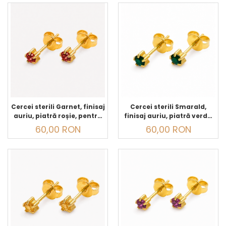
Cercei sterili Garnet, finisaj
Cercei sterili Smarald,
auriu, piatră roșie, pentru
finisaj auriu, piatră verde,
găurirea urechilor și
pentru găurirea urechilor
60,00 RON
60,00 RON
purtare zilnică
și purtare zilnică