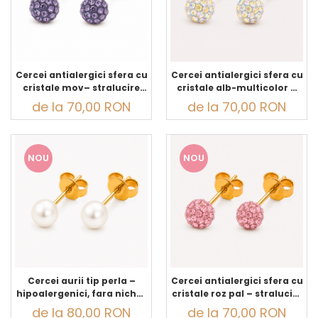
Cercei antialergici sfera cu
Cercei antialergici sfera cu
cristale mov– stralucire
cristale alb-multicolor –
delicata
stralucire delicata
de la 70,00 RON
de la 70,00 RON
NOU
NOU
Cercei aurii tip perla –
Cercei antialergici sfera cu
hipoalergenici, fara nichel,
cristale roz pal – stralucire
pentru piele sensibila
delicata
de la 80,00 RON
de la 70,00 RON