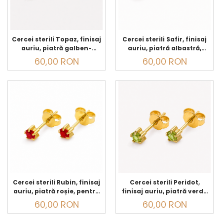
Cercei sterili Topaz, finisaj
Cercei sterili Safir, finisaj
auriu, piatră galben-
auriu, piatră albastră,
portocalie, pentru găurirea
pentru găurirea urechilor
60,00 RON
60,00 RON
urechilor și purtare zilnică
și purtare zilnică
Cercei sterili Rubin, finisaj
Cercei sterili Peridot,
auriu, piatră roșie, pentru
finisaj auriu, piatră verde
găurirea urechilor și
deschis, pentru găurirea
60,00 RON
60,00 RON
purtare zilnică
urechilor și purtare zilnică