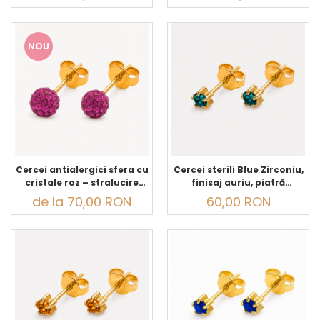
NOU
Cercei antialergici sfera cu
Cercei sterili Blue Zirconiu,
cristale roz – stralucire
finisaj auriu, piatră
delicata
albastru-verzui, pentru
de la 70,00 RON
60,00 RON
găurirea urechilor și
purtare zilnică