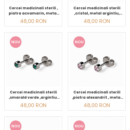
Cercei medicinali sterili ,
Cercei medicinali sterili
piatra acvamarin, metal
,cristal, metal argintiu,
argintiu, MARTIE
APRILIE
48,00 RON
48,00 RON
NOU
NOU
Cercei medicinali sterili
Cercei medicinali sterili
,smarald verde ,argintiu,
,piatra alexandrit , metal
APRILIE
argintiu, IUNIE
48,00 RON
48,00 RON
NOU
NOU