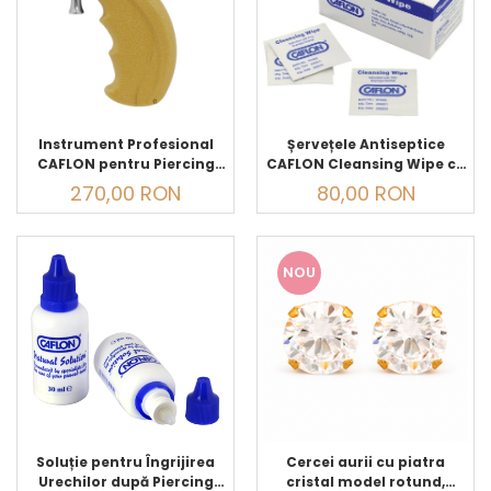
Instrument Profesional
Șervețele Antiseptice
CAFLON pentru Piercing
CAFLON Cleansing Wipe cu
Urechi, cu Acționare prin
Alcool Izopropilic 70%, 100
270,00 RON
80,00 RON
Arc
bucăți
NOU
Soluție pentru Îngrijirea
Cercei aurii cu piatra
Urechilor după Piercing
cristal model rotund,