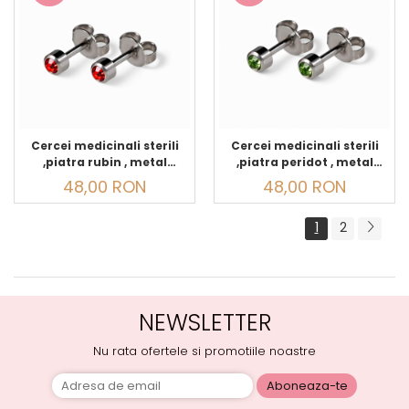
Cercei medicinali sterili
Cercei medicinali sterili
,piatra rubin , metal
,piatra peridot , metal
argintiu IULIE
argintiu, AUGUST
48,00 RON
48,00 RON
1
2
NEWSLETTER
Nu rata ofertele si promotiile noastre