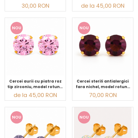
CAFLON Natural Solution,
sistem tip surub/fluturas,
30,00 RON
de la 45,00 RON
30 ml
eleganti pentru copii si
adult
NOU
NOU
Cercei aurii cu piatra roz
Cercei sterili antialergici
tip zirconiu, model rotund,
fara nichel, model rotund
sistem tip surub/fluturas,
cu piatra ametist
de la 45,00 RON
70,00 RON
eleganti pentru copii si
adult
NOU
NOU