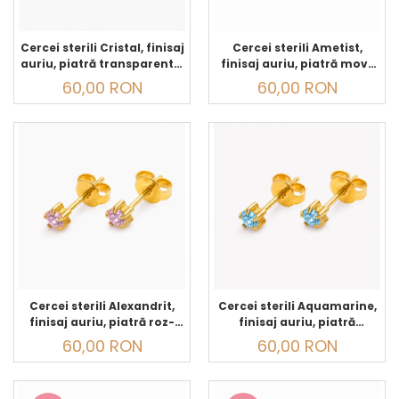
Cercei sterili Cristal, finisaj
Cercei sterili Ametist,
auriu, piatră transparentă,
finisaj auriu, piatră mov-
pentru găurirea urechilor
violet, pentru găurirea
60,00 RON
60,00 RON
și purtare zilnică
urechilor și purtare zilnică
Cercei sterili Alexandrit,
Cercei sterili Aquamarine,
finisaj auriu, piatră roz-
finisaj auriu, piatră
violet, pentru găurirea
albastru deschis, pentru
60,00 RON
60,00 RON
urechilor și purtare zilnică
găurirea urechilor și
purtare zilnică