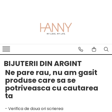
BIJUTERII DIN AUR
CURELE CEASURI
CERCEI ANTIALERGICI
ACCESORII
GIFTS
Bijuterii AUR pentru Copii
Piele Naturala
Accesorii Piercing
Solutie curatare argint
Carduri cadou
Inele Aur
Piele Ecologica
Laveta curatare argint
Solutii pentru Curatare in Atelier
sau Magazin
BIJUTERII DIN ARGINT
Ne pare rau, nu am gasit
produse care sa se
potriveasca cu cautarea
ta
- Verifica de doua ori scrierea