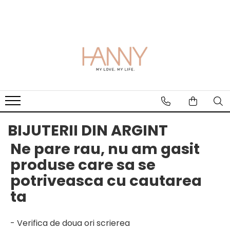
BIJUTERII DIN AUR
CURELE CEASURI
CERCEI ANTIALERGICI
ACCESORII
GIFTS
Bijuterii AUR pentru Copii
Piele Naturala
Accesorii Piercing
Solutie curatare argint
Carduri cadou
Inele Aur
Piele Ecologica
Laveta curatare argint
Solutii pentru Curatare in Atelier
sau Magazin
BIJUTERII DIN ARGINT
Ne pare rau, nu am gasit
produse care sa se
potriveasca cu cautarea
ta
- Verifica de doua ori scrierea